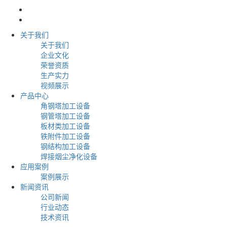
关于我们
关于我们
企业文化
荣誉资质
生产实力
视频展示
产品中心
角钢塔加工设备
钢管塔加工设备
板材类加工设备
铁附件加工设备
钢结构加工设备
焊接烟尘净化设备
应用案例
案例展示
新闻资讯
公司新闻
行业动态
技术资讯