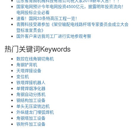
山东省青腾机械科技有限公司祝大家2019新年大吉！！！
国家电网预计今年电网投资4500亿元，披露明年投资流向！
电网投标企业必看
速看！国网33条特高压工程一览！
青腾科技受邀参加《架空输配电线路杆塔专家委员会成立大会
暨标准宣贯会》
国外客户来访我司工厂进行实地参观考察
热门关键词
Keywords
数控在线角钢切角机
角钢铲背机
天塔焊接设备
变位机
铁塔焊接机器人
单臂焊烟净化器
角钢自动分拣机
钢结构加工设备
单头无压梁铣边机
外纵缝龙门埋弧焊机
角钢塔加工设备
铁附件加工设备