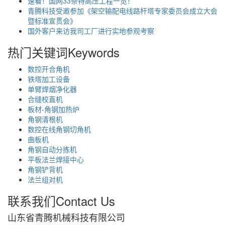
速看！国网33条特高压工程一览！
青腾科技受邀参加《架空输配电线路杆塔专家委员会成立大会
暨标准宣贯会》
国外客户来访我司工厂进行实地参观考察
热门关键词
Keywords
数控开合角机
铁塔加工设备
单臂焊烟净化器
合缝校直机
板材-角钢加热炉
角钢清根机
数控在线角钢切角机
曲板机
角钢自动分拣机
平板法兰焊接中心
角钢铲背机
法兰组对机
联系我们
Contact Us
山东省青腾机械科技有限公司